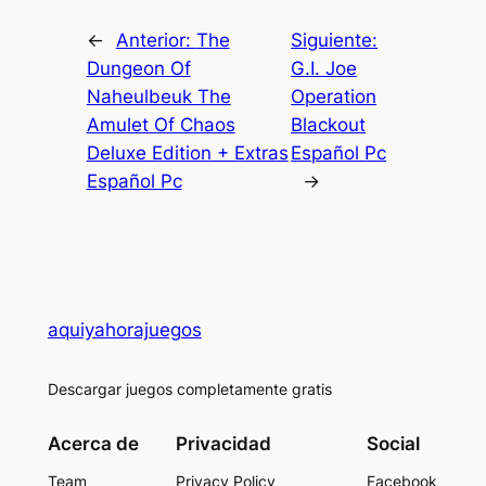
←
Anterior:
The
Siguiente:
Dungeon Of
G.I. Joe
Naheulbeuk The
Operation
Amulet Of Chaos
Blackout
Deluxe Edition + Extras
Español Pc
Español Pc
→
aquiyahorajuegos
Descargar juegos completamente gratis
Acerca de
Privacidad
Social
Team
Privacy Policy
Facebook