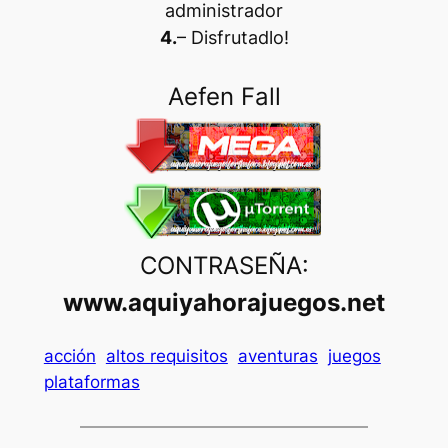
administrador
4.
– Disfrutadlo
!
Aefen Fall
CONTRASEÑA:
www.aquiyahorajuegos.net
acción
altos requisitos
aventuras
juegos
plataformas