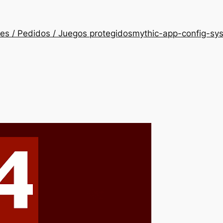
es / Pedidos / Juegos protegidos
mythic-app-config-sy