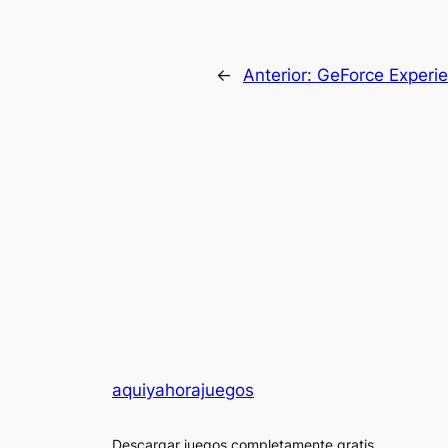
←
Anterior:
GeForce Experie
aquiyahorajuegos
Descargar juegos completamente gratis