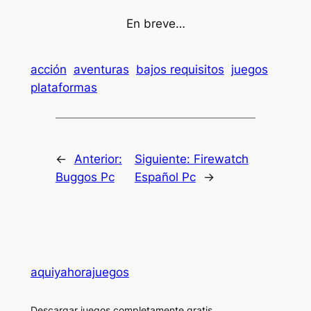
En breve…
acción
aventuras
bajos requisitos
juegos
plataformas
←
Anterior:
Siguiente:
Firewatch
Buggos Pc
Español Pc
→
aquiyahorajuegos
Descargar juegos completamente gratis