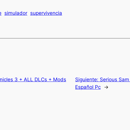
e
simulador
supervivencia
nicles 3 + ALL DLCs + Mods
Siguiente:
Serious Sam
Español Pc
→