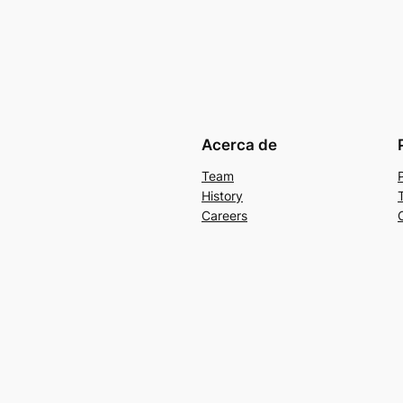
Acerca de
Team
History
Careers