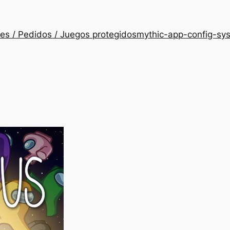
es / Pedidos / Juegos protegidos
mythic-app-config-sy