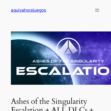
Saltar
aquiyahorajuegos
al
contenido
Ashes of the Singularity
Escalation + ALL DLCs +