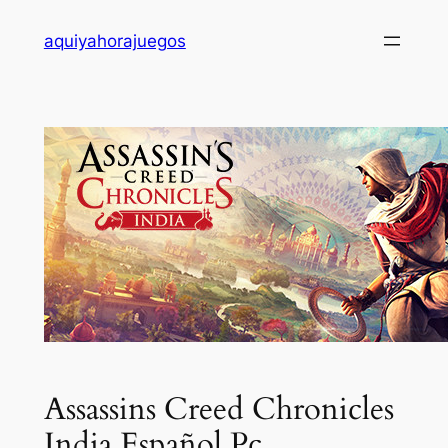
Saltar
aquiyahorajuegos
al
contenido
Assassins Creed Chronicles
India Español Pc