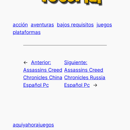
acción
aventuras
bajos requisitos
juegos
plataformas
←
Anterior:
Siguiente:
Assassins Creed
Assassins Creed
Chronicles China
Chronicles Russia
Español Pc
Español Pc
→
aquiyahorajuegos