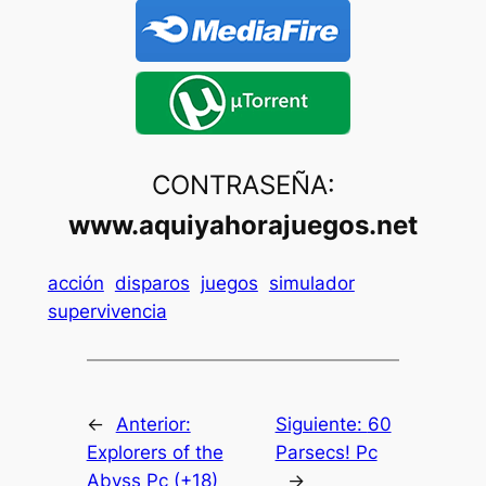
CONTRASEÑA:
www.aquiyahorajuegos.net
acción
disparos
juegos
simulador
supervivencia
←
Anterior:
Siguiente:
60
Explorers of the
Parsecs! Pc
Abyss Pc (+18)
→