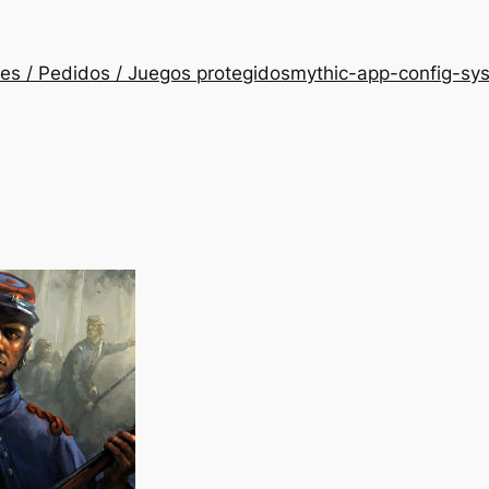
es / Pedidos / Juegos protegidos
mythic-app-config-sy