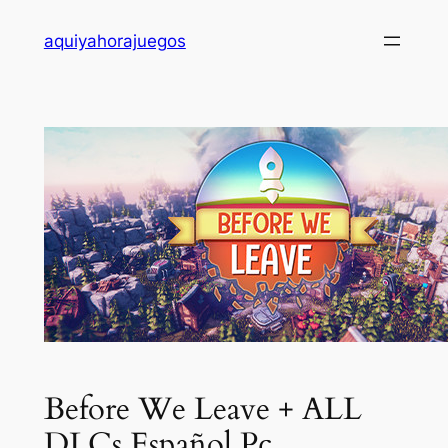
Saltar
aquiyahorajuegos
al
contenido
Before We Leave + ALL
DLCs Español Pc