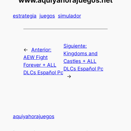
www.aquiyahorajuegos.net
estrategia
juegos
simulador
Siguiente:
←
Anterior:
Kingdoms and
AEW Fight
Castles + ALL
Forever + ALL
DLCs Español Pc
DLCs Español Pc
→
aquiyahorajuegos