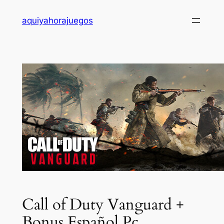
Saltar
aquiyahorajuegos
al
contenido
Call of Duty Vanguard +
Bonus Español Pc