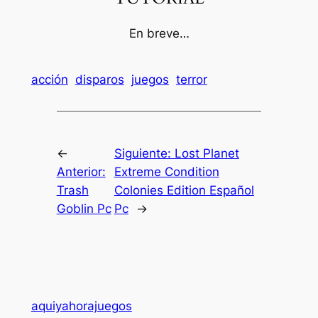
En breve…
acción
disparos
juegos
terror
←
Siguiente:
Lost Planet
Anterior:
Extreme Condition
Trash
Colonies Edition Español
Goblin Pc
Pc
→
aquiyahorajuegos