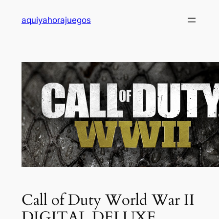
Saltar
aquiyahorajuegos
al
contenido
Call of Duty World War II
DIGITAL DELUXE