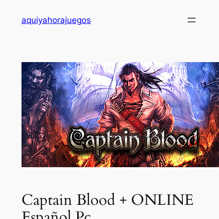
Saltar
aquiyahorajuegos
al
contenido
Captain Blood + ONLINE
Español Pc