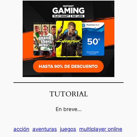
TUTORIAL
En breve…
acción
aventuras
juegos
multiplayer online