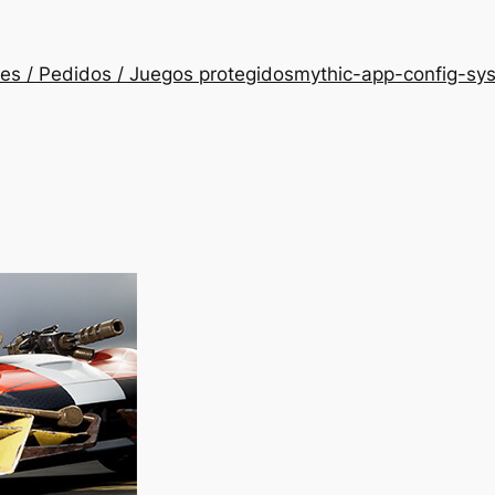
es / Pedidos / Juegos protegidos
mythic-app-config-sy