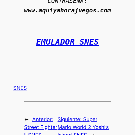
CONTRASEÑA:
www.aquiyahorajuegos.com
EMULADOR SNES
SNES
←
Anterior:
Siguiente:
Super
Street Fighter
Mario World 2 Yoshi’s
II SNES
Island SNES
→