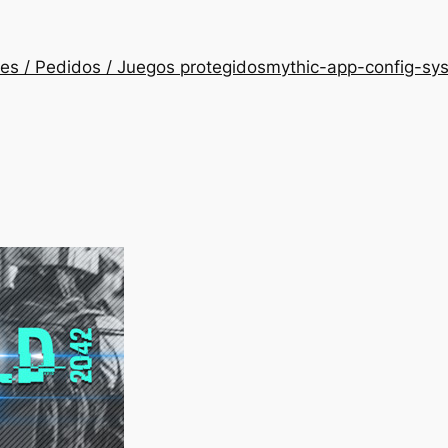
es / Pedidos / Juegos protegidos
mythic-app-config-sy