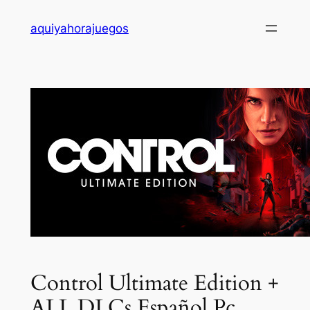
Saltar
aquiyahorajuegos
al
contenido
Control Ultimate Edition +
ALL DLCs Español Pc