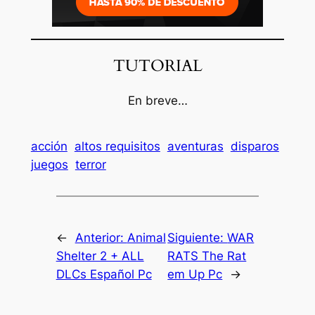
TUTORIAL
En breve…
acción
altos requisitos
aventuras
disparos
juegos
terror
←
Anterior:
Animal
Siguiente:
WAR
Shelter 2 + ALL
RATS The Rat
DLCs Español Pc
em Up Pc
→