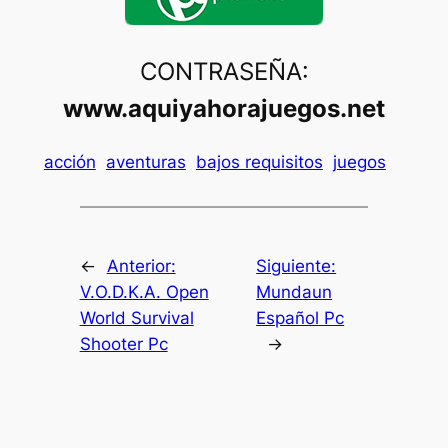
CONTRASEÑA:
www.aquiyahorajuegos.net
acción
aventuras
bajos requisitos
juegos
←
Anterior:
Siguiente:
V.O.D.K.A. Open
Mundaun
World Survival
Español Pc
Shooter Pc
→