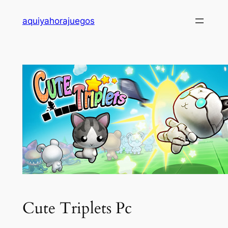
Saltar
aquiyahorajuegos
al
contenido
Cute Triplets Pc