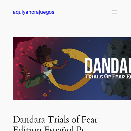
Saltar
aquiyahorajuegos
al
contenido
Dandara Trials of Fear
Edition Español Pc