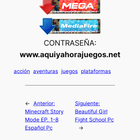
CONTRASEÑA:
www.aquiyahorajuegos.net
acción
aventuras
juegos
plataformas
←
Anterior:
Siguiente:
Minecraft Story
Beautiful Girl
Mode EP. 1-8
Fight School Pc
Español Pc
→