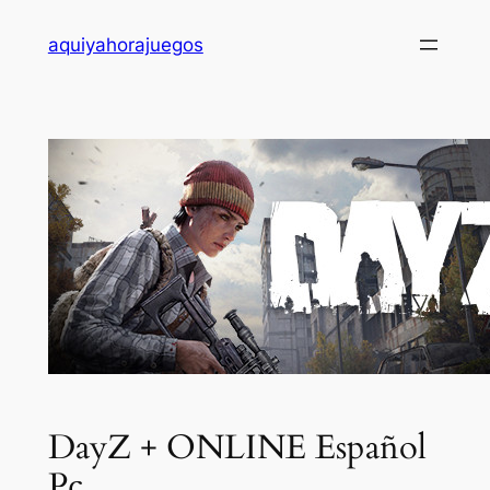
Saltar
aquiyahorajuegos
al
contenido
DayZ + ONLINE Español
Pc