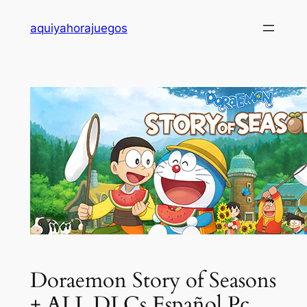
Saltar
aquiyahorajuegos
al
contenido
Doraemon Story of Seasons
+ ALL DLCs Español Pc