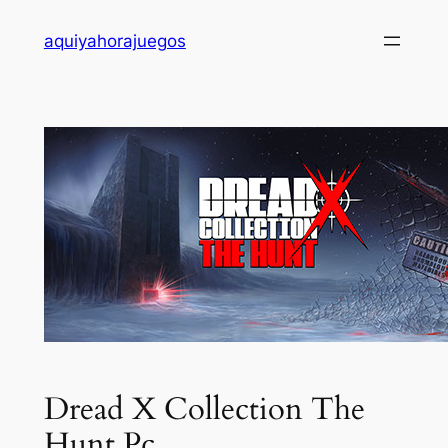
Saltar
aquiyahorajuegos
al
contenido
Dread X Collection The
Hunt Pc