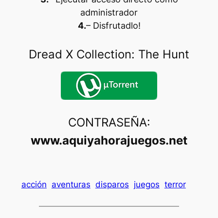
administrador
4.
– Disfrutadlo
!
Dread X Collection: The Hunt
CONTRASEÑA:
www.aquiyahorajuegos.net
acción
aventuras
disparos
juegos
terror