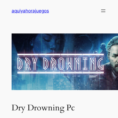
Saltar
aquiyahorajuegos
al
contenido
Dry Drowning Pc