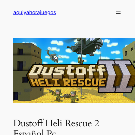
Saltar
aquiyahorajuegos
al
contenido
Dustoff Heli Rescue 2
Español Pc