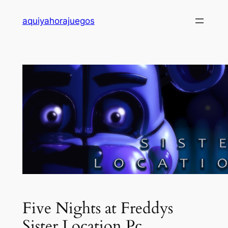
Saltar
aquiyahorajuegos
al
contenido
Five Nights at Freddys
Sister Location Pc