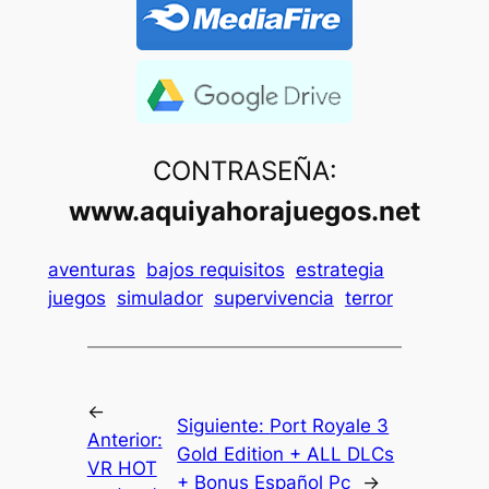
CONTRASEÑA:
www.aquiyahorajuegos.net
aventuras
bajos requisitos
estrategia
juegos
simulador
supervivencia
terror
←
Siguiente:
Port Royale 3
Anterior:
Gold Edition + ALL DLCs
VR HOT
+ Bonus Español Pc
→