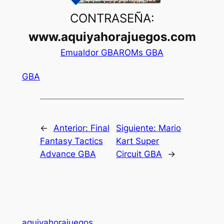
CONTRASEÑA:
www.aquiyahorajuegos.com
Emualdor GBA
ROMs GBA
GBA
←
Anterior:
Final
Siguiente:
Mario
Fantasy Tactics
Kart Super
Advance GBA
Circuit GBA
→
aquiyahorajuegos