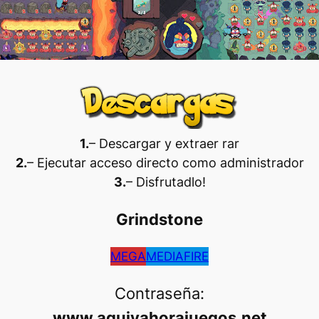
1.
– Descargar y extraer rar
2.
– Ejecutar acceso directo como administrador
3.
– Disfrutadlo
!
Grindstone
MEGA
MEDIAFIRE
Contraseña:
www.aquiyahorajuegos.net