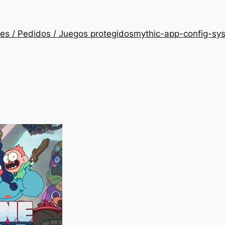
es / Pedidos / Juegos protegidos
mythic-app-config-sy