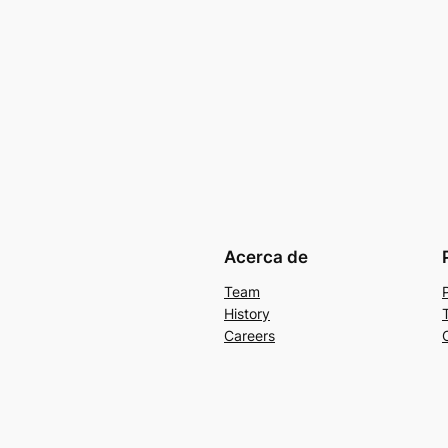
Acerca de
Team
History
Careers