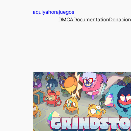
Saltar
aquiyahorajuegos
al
DMCA
Documentation
Donacion
contenido