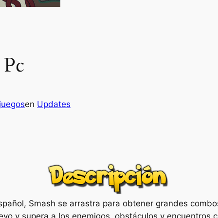
 Pc
juegos
en
Updates
 español, Smash se arrastra para obtener grandes combo
uevo y supera a los enemigos, obstáculos y encuentros c