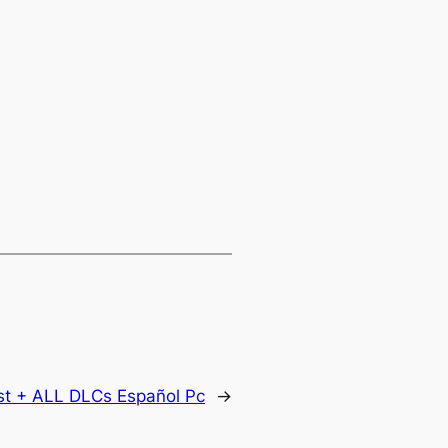
st + ALL DLCs Español Pc
→