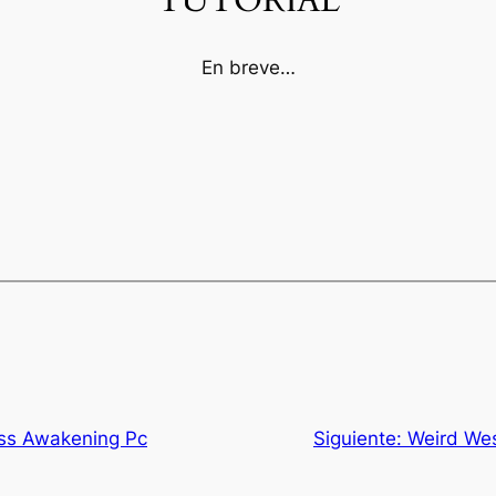
TUTORIAL
En breve…
yss Awakening Pc
Siguiente:
Weird We