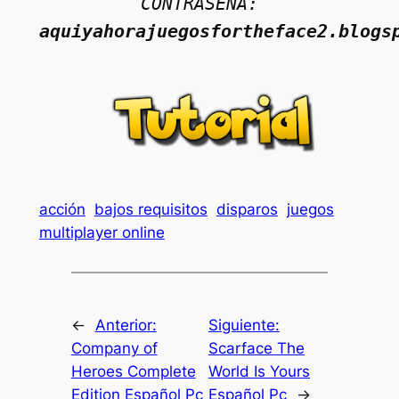
CONTRASEÑA:
aquiyahorajuegosfortheface2.blogs
acción
bajos requisitos
disparos
juegos
multiplayer online
←
Anterior:
Siguiente:
Company of
Scarface The
Heroes Complete
World Is Yours
Edition Español Pc
Español Pc
→