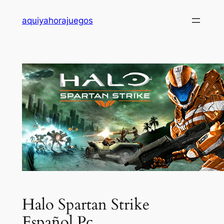
Saltar
aquiyahorajuegos
al
contenido
Halo Spartan Strike
Español Pc