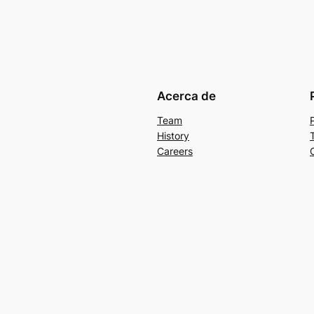
Acerca de
Team
History
Careers