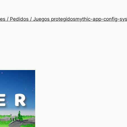
es / Pedidos / Juegos protegidos
mythic-app-config-sy