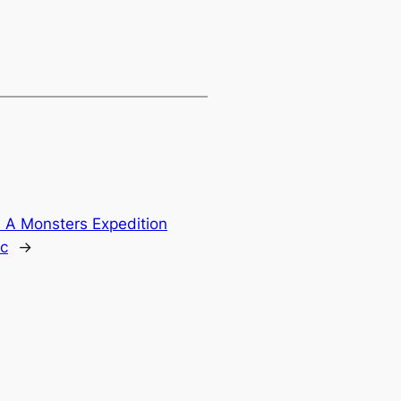
:
A Monsters Expedition
Pc
→