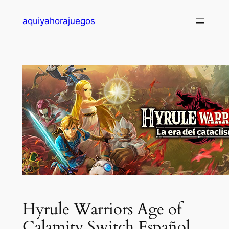
Saltar
aquiyahorajuegos
al
contenido
Hyrule Warriors Age of
Calamity Switch Español