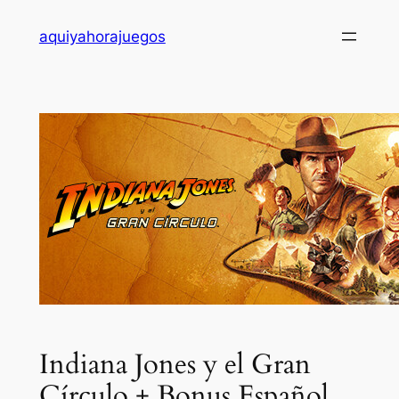
Saltar
aquiyahorajuegos
al
contenido
Indiana Jones y el Gran
Círculo + Bonus Español