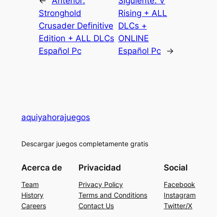
←
Anterior:
Siguiente:
V
Stronghold
Rising + ALL
Crusader Definitive
DLCs +
Edition + ALL DLCs
ONLINE
Español Pc
Español Pc
→
aquiyahorajuegos
Descargar juegos completamente gratis
Acerca de
Privacidad
Social
Team
Privacy Policy
Facebook
History
Terms and Conditions
Instagram
Careers
Contact Us
Twitter/X