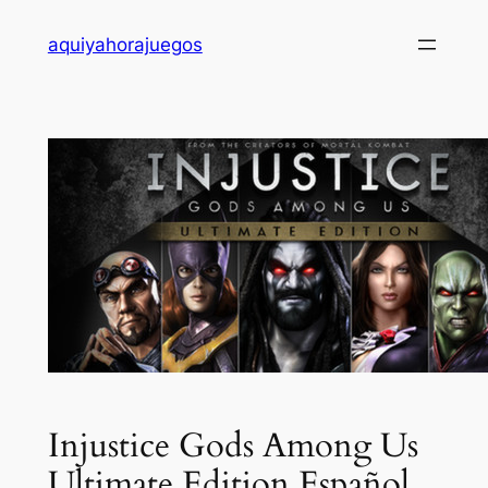
Saltar
aquiyahorajuegos
al
contenido
Injustice Gods Among Us
Ultimate Edition Español