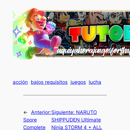
acción
bajos requisitos
juegos
lucha
←
Anterior:
Siguiente:
NARUTO
Spore
SHIPPUDEN Ultimate
Complete
Ninja STORM 4 + ALL