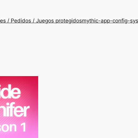
es / Pedidos / Juegos protegidos
mythic-app-config-sy