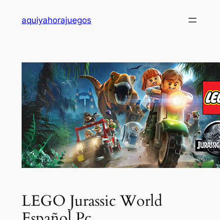
Saltar
aquiyahorajuegos
al
contenido
LEGO Jurassic World
Español Pc