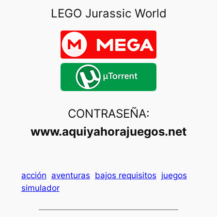
LEGO Jurassic World
CONTRASEÑA:
www.aquiyahorajuegos.net
acción
aventuras
bajos requisitos
juegos
simulador