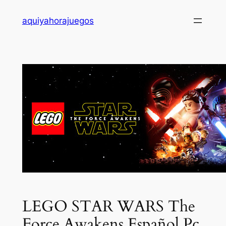
Saltar
aquiyahorajuegos
al
contenido
LEGO STAR WARS The
Force Awakens Español Pc