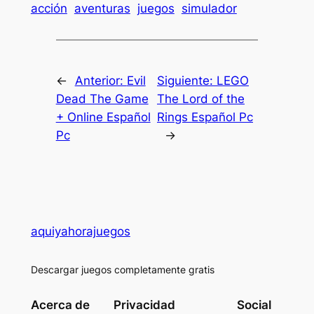
acción
aventuras
juegos
simulador
←
Anterior:
Evil
Siguiente:
LEGO
Dead The Game
The Lord of the
+ Online Español
Rings Español Pc
Pc
→
aquiyahorajuegos
Descargar juegos completamente gratis
Acerca de
Privacidad
Social