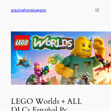
Saltar
aquiyahorajuegos
al
contenido
LEGO Worlds + ALL
DLCs Español Pc