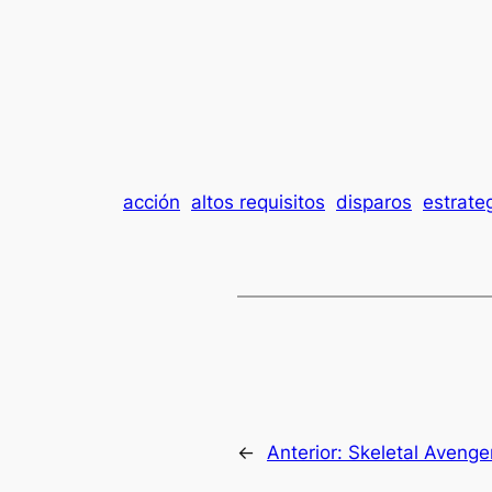
acción
altos requisitos
disparos
estrate
←
Anterior:
Skeletal Avenge