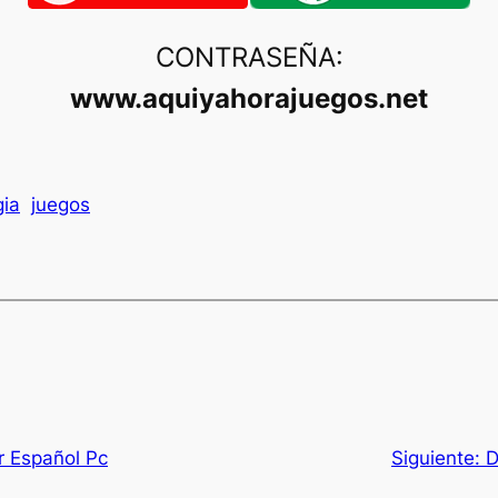
CONTRASEÑA:
www.aquiyahorajuegos.net
gia
juegos
r Español Pc
Siguiente:
D