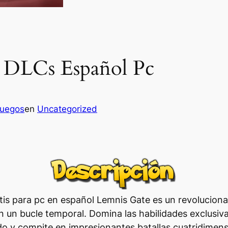
 DLCs Español Pc
juegos
en
Uncategorized
tis para pc en español Lemnis Gate es un revoluciona
n un bucle temporal. Domina las habilidades exclusi
o y compite en impresionantes batallas cuatridimens