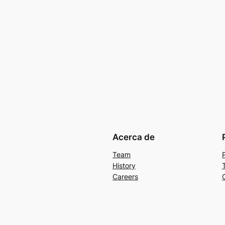
Acerca de
Team
History
Careers