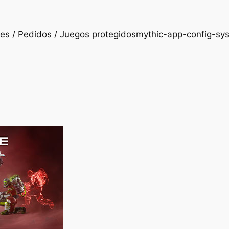
es / Pedidos / Juegos protegidos
mythic-app-config-sy