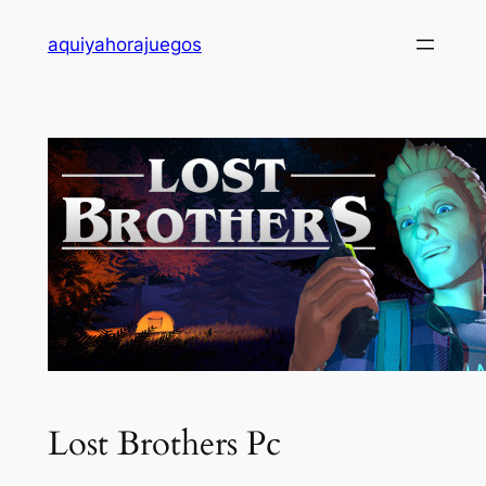
Saltar
aquiyahorajuegos
al
contenido
Lost Brothers Pc