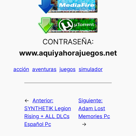
CONTRASEÑA:
www.aquiyahorajuegos.net
acción
aventuras
juegos
simulador
←
Anterior:
Siguiente:
SYNTHETIK Legion
Adam Lost
Rising + ALL DLCs
Memories Pc
Español Pc
→