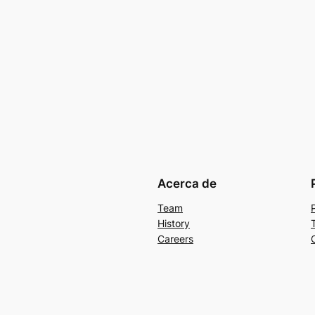
Acerca de
Team
History
Careers