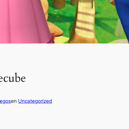
ecube
uegos
en
Uncategorized