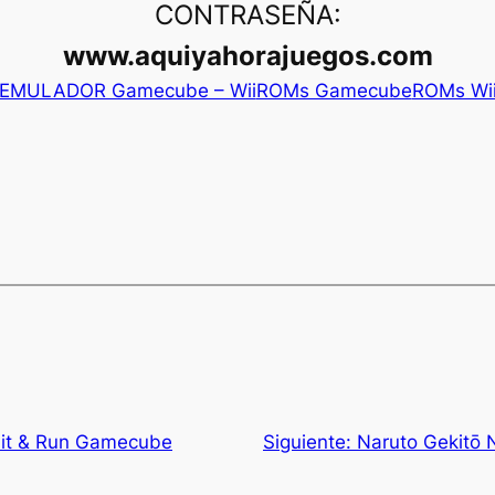
CONTRASEÑA:
www.aquiyahorajuegos.com
EMULADOR Gamecube – Wii
ROMs Gamecube
ROMs Wi
it & Run Gamecube
Siguiente:
Naruto Gekitō 