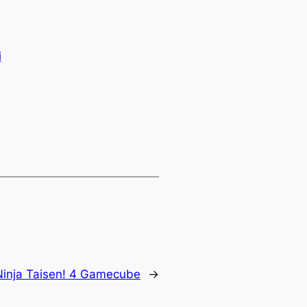
i
Ninja Taisen! 4 Gamecube
→