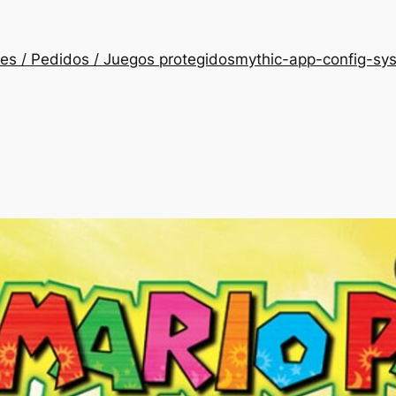
es / Pedidos / Juegos protegidos
mythic-app-config-sy