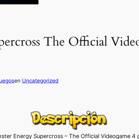
ercross The Official Vid
juegos
en
Uncategorized
nster Energy Supercross – The Official Videogame 4 g