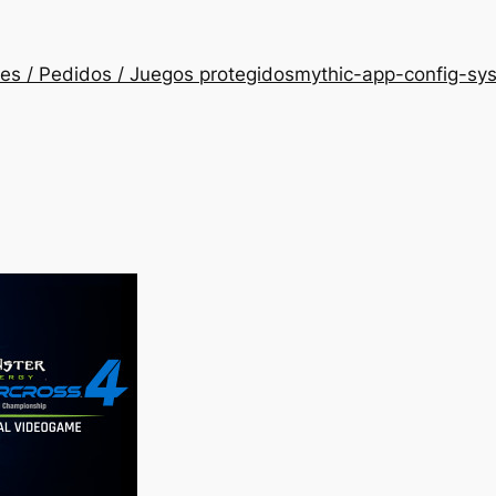
es / Pedidos / Juegos protegidos
mythic-app-config-sy