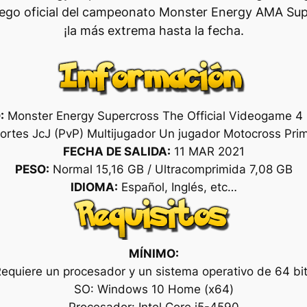
juego oficial del campeonato Monster Energy AMA Sup
¡la más extrema hasta la fecha.
:
Monster Energy Supercross The Official Videogame 4
rtes JcJ (PvP) Multijugador Un jugador Motocross Pri
FECHA DE SALIDA:
11 MAR 2021
PESO:
Normal 15,16 GB / Ultracomprimida 7,08 GB
IDIOMA:
Español, Inglés, etc…
MÍNIMO:
equiere un procesador y un sistema operativo de 64 bi
SO: Windows 10 Home (x64)
Procesador: Intel Core i5-4590