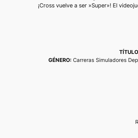
¡Cross vuelve a ser »Super»! El video
TÍTULO
GÉNERO:
Carreras Simuladores Depo
R