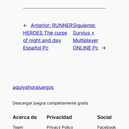
←
Anterior:
RUNNER
Siguiente:
HEROES The curse
Survius +
of night and day
Multiplayer
Español Pc
ONLINE Pc
→
aquiyahorajuegos
Descargar juegos completamente gratis
Acerca de
Privacidad
Social
Team
Privacy Policy
Facebook