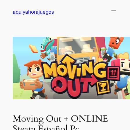
Saltar
aquiyahorajuegos
al
contenido
Moving Out + ONLINE
Steam Español Pc