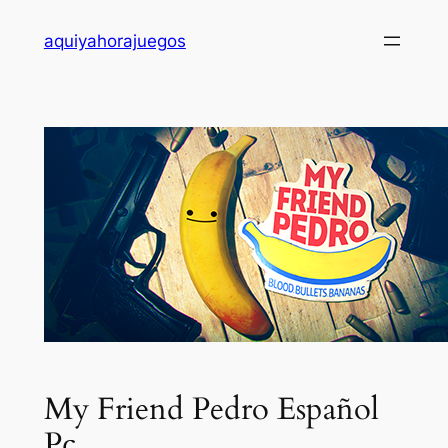
Saltar
aquiyahorajuegos
al
contenido
My Friend Pedro Español
Pc