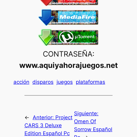
CONTRASEÑA:
www.aquiyahorajuegos.net
acción
disparos
juegos
plataformas
Siguiente:
←
Anterior:
Project
Omen Of
CARS 3 Deluxe
Sorrow Español
Edition Español Pc