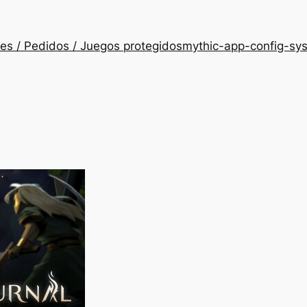
es / Pedidos / Juegos protegidos
mythic-app-config-sy