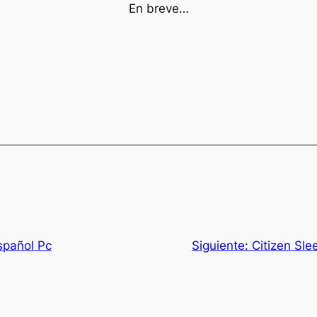
En breve…
spañol Pc
Siguiente:
Citizen Sle