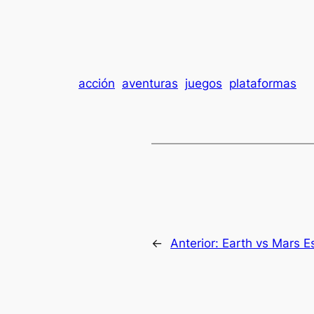
acción
aventuras
juegos
plataformas
←
Anterior:
Earth vs Mars E