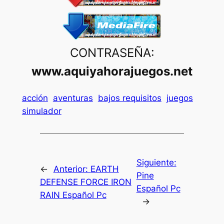
CONTRASEÑA:
www.aquiyahorajuegos.net
acción
aventuras
bajos requisitos
juegos
simulador
Siguiente:
←
Anterior:
EARTH
Pine
DEFENSE FORCE IRON
Español Pc
RAIN Español Pc
→