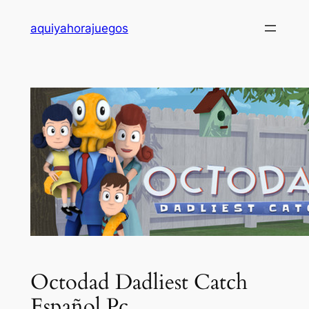
Saltar
aquiyahorajuegos
al
contenido
Octodad Dadliest Catch
Español Pc