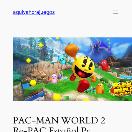
Saltar
aquiyahorajuegos
al
contenido
PAC-MAN WORLD 2
Re-PAC Español Pc