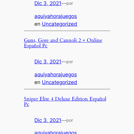
Dic 3, 2021
—
por
aquiyahorajuegos
en
Uncategorized
Guns, Gore and Cannoli 2 + Online
Español Pc
Dic 3, 2021
—
por
aquiyahorajuegos
en
Uncategorized
Sniper Elite 4 Deluxe Edition Español
Pc
Dic 3, 2021
—
por
aquiyahorajuegos