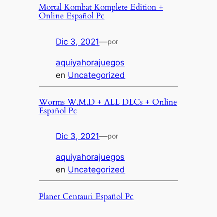
Mortal Kombat Komplete Edition +
Online Español Pc
Dic 3, 2021
—
por
aquiyahorajuegos
en
Uncategorized
Worms W.M.D + ALL DLCs + Online
Español Pc
Dic 3, 2021
—
por
aquiyahorajuegos
en
Uncategorized
Planet Centauri Español Pc