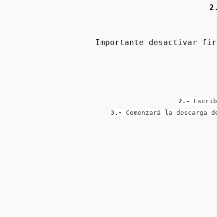
2
Importante desactivar fir
2.-
 Escrib
3.-
 Comenzará la descarga d