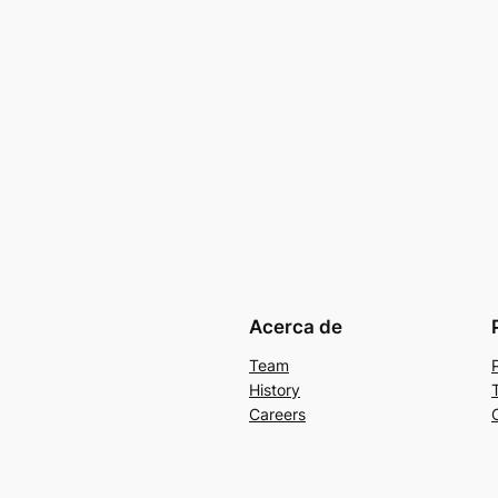
Acerca de
Team
History
Careers