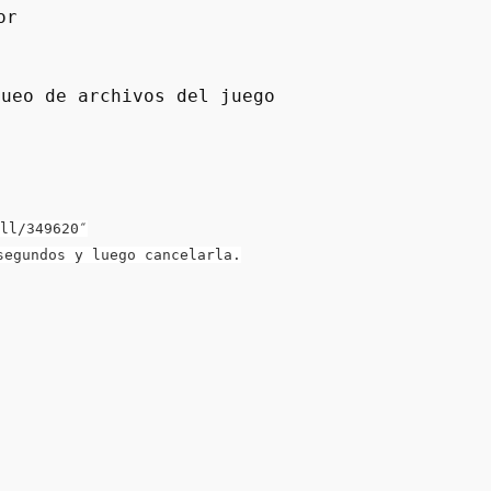
or
queo de archivos del juego
ll/349620″
segundos y luego cancelarla.