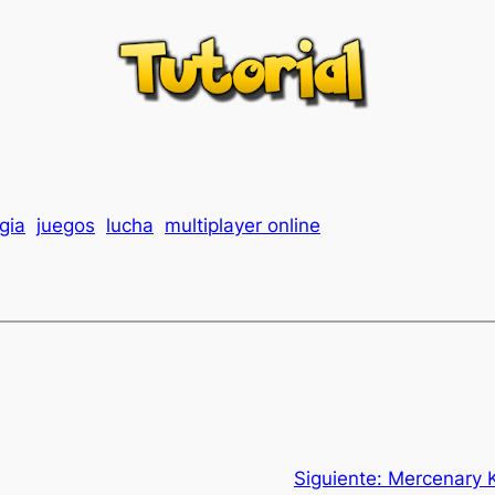
gia
juegos
lucha
multiplayer online
Siguiente:
Mercenary K