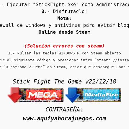
.
- Ejecutar "StickFight.exe" como administrad
3.
- Disfrutadlo!
Nota:
ewall de windows y antivirus para evitar blo
Online desde Steam
(Solución errores con steam)
1.-
 Pulsar las teclas WINDOWS+R con Steam abierto
ir el siguiente código y presionar intro “steam: //insta
e “BlastZone 2 Demo” en Steam, dejar que descargue unos 
Stick Fight The Game v
22/12/18
CONTRASEÑA:
www.aquiyahorajuegos.com