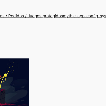
es / Pedidos / Juegos protegidos
mythic-app-config-sy