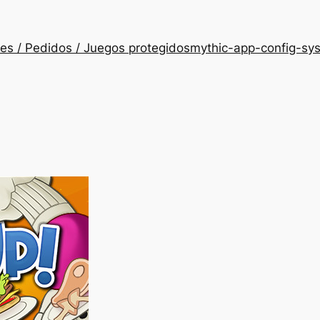
es / Pedidos / Juegos protegidos
mythic-app-config-sy