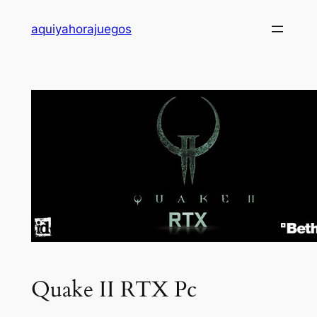
Saltar
aquiyahorajuegos
al
contenido
Quake II RTX Pc