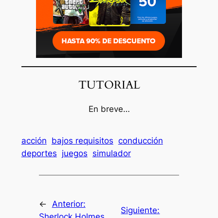
TUTORIAL
En breve…
acción
bajos requisitos
conducción
deportes
juegos
simulador
←
Anterior:
Siguiente:
Sherlock Holmes